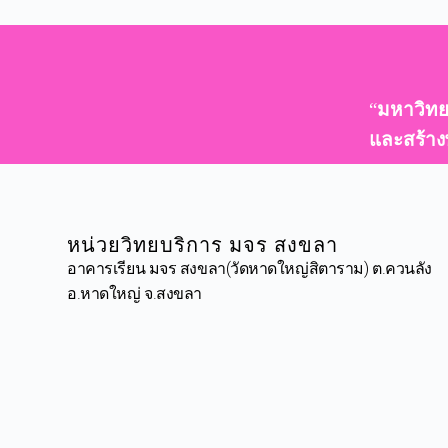
ok
do
r
n
“
มหาวิทย
และสร้าง
หน่วยวิทยบริการ มจร สงขลา
อาคารเรียน มจร สงขลา(วัดหาดใหญ่สิตาราม) ต.ควนลัง
อ.หาดใหญ่ จ.สงขลา