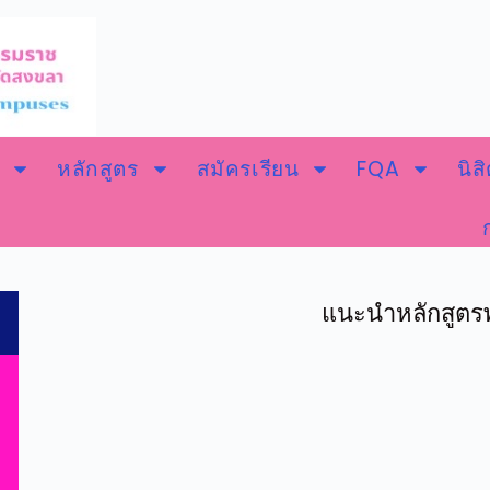
หลักสูตร
สมัครเรียน
FQA
นิส
แนะนำหลักสูตร